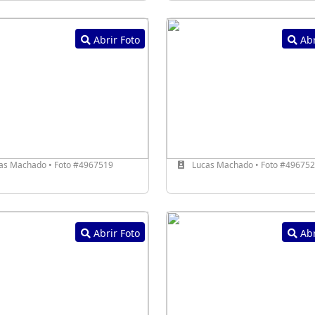
Abrir Foto
Abr
as Machado • Foto #4967519
Lucas Machado • Foto #49675
Abrir Foto
Abr