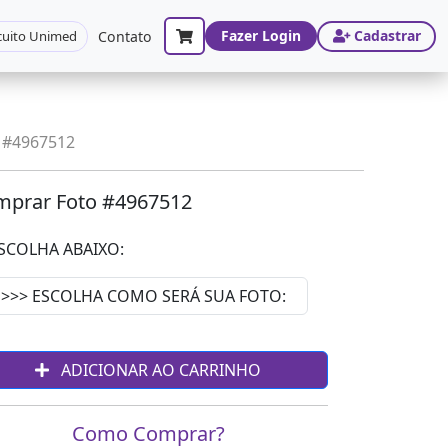
Fazer Login
Cadastrar
cuito Unimed
Contato
 #4967512
prar Foto #4967512
SCOLHA ABAIXO:
ADICIONAR AO CARRINHO
Como Comprar?