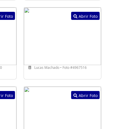
ir Foto
Abrir Foto
20
Lucas Machado • Foto #4967516
ir Foto
Abrir Foto