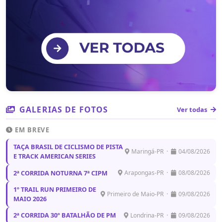
GALERIAS DE FOTOS
Ver todas
Ver todas as inscrições
EM BREVE
TAÇA BRASIL DE CICLISMO DE PISTA
Maringá-PR ·
04/08/2026
E TRACK AMERICAN SERIES
2ª CORRIDA NOTURNA 7ª CIPM
Arapongas-PR ·
08/08/2026
1º TRAIL RUN PRIMEIRO DE
Primeiro de Maio-PR ·
09/08/2026
MAIO 2026
2ª CORRIDA 30º BATALHÃO DE PM
Londrina-PR ·
09/08/2026