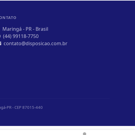
ONTATO
Maringá - PR - Brasil
(44) 99118-7750
contato@disposicao.com.br
ingá-PR - CEP 87015-440