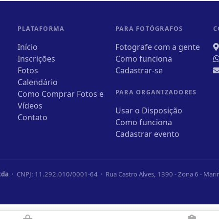
PLATAFORMA
PARA FOTÓGRAFOS
C
Início
Fotografe com a gente
Inscrições
Como funciona
Fotos
Cadastrar-se
Calendário
PARA ORGANIZADORES
Como Comprar Fotos e
Vídeos
Usar o Disposição
Contato
Como funciona
Cadastrar evento
tda
· CNPJ: 11.292.010/0001-64 · Rua Castro Alves, 1390 - Zona 6 - Mar