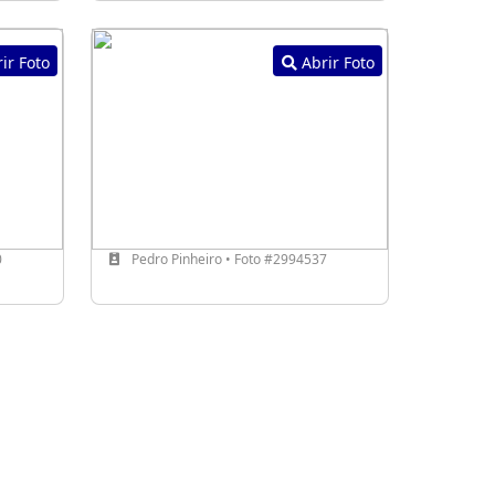
ir Foto
Abrir Foto
0
Pedro Pinheiro • Foto #2994537