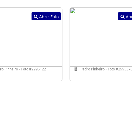
Abrir Foto
Abr
o Pinheiro • Foto #2995122
Pedro Pinheiro • Foto #299537