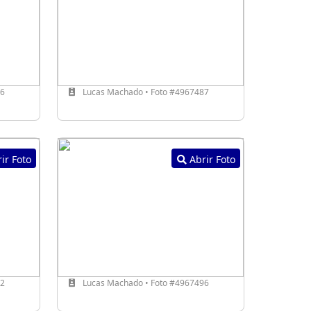
86
Lucas Machado • Foto #4967487
ir Foto
Abrir Foto
42
Lucas Machado • Foto #4967496