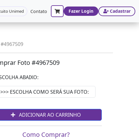
Fazer Login
Cadastrar
cuito Unimed
Contato
 #4967509
prar Foto #4967509
SCOLHA ABAIXO:
ADICIONAR AO CARRINHO
Como Comprar?