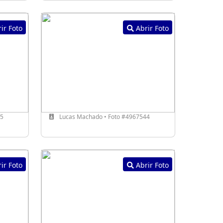
ir Foto
Abrir Foto
05
Lucas Machado • Foto #4967544
ir Foto
Abrir Foto