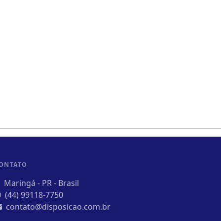
ONTATO
Maringá - PR - Brasil
(44) 99118-7750
contato@disposicao.com.br