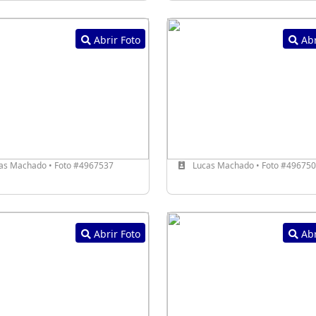
Abrir Foto
Abr
as Machado • Foto #4967537
Lucas Machado • Foto #49675
Abrir Foto
Abr