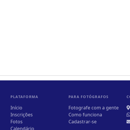
PLATAFORMA
PARA FOTÓGRAFOS
C
Início
Fotografe com a gente
Inscrições
Como funciona
Fotos
Cadastrar-se
Calendário