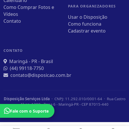
Calendário
PARA ORGANIZADORES
Como Comprar Fotos e
Vídeos
Usar o Disposição
Contato
Como funciona
Cadastrar evento
CONTATO
Maringá - PR - Brasil
(44) 99118-7750
contato@disposicao.com.br
Disposição Serviços Ltda
· CNPJ: 11.292.010/0001-64 · Rua Castro
Alves, 1390 - Zona 6 - Maringá-PR - CEP 87015-440
Fale com o Suporte