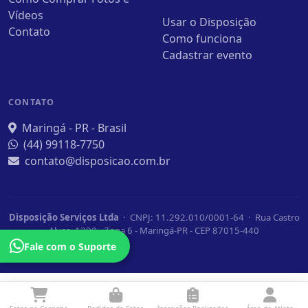
Vídeos
Usar o Disposição
Contato
Como funciona
Cadastrar evento
CONTATO
Maringá - PR - Brasil
(44) 99118-7750
contato@disposicao.com.br
Disposição Serviços Ltda
· CNPJ: 11.292.010/0001-64 · Rua Castro
Alves, 1390 - Zona 6 - Maringá-PR - CEP 87015-440
Fale com o Suporte