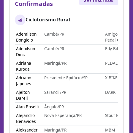
297 inscritos
Confirmadas
Cicloturismo Rural
Ademilson
Cambé/PR
Amigos Do
Bongiolo
Pedal Cambé
Adenilson
Cambé/PR
Edy Bike
Diniz
Adriana
Maringá/PR
PEDAL E GOLE
Kuroda
Adriano
Presidente Epitácio/SP
X-BIKE
Japones
Ajelton
Sarandi /PR
DARK
Dareli
Alan Boselli
Ângulo/PR
—
Alejandro
Nova Esperança/PR
Stout Bikers
Benavides
Aleksander
Maringá/PR
MBM