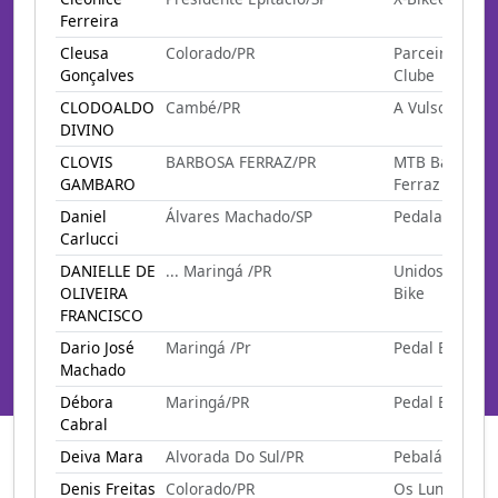
Ferreira
Cleusa
Colorado/PR
Parceiros Bike
Gonçalves
Clube
CLODOALDO
Cambé/PR
A Vulso
DIVINO
CLOVIS
BARBOSA FERRAZ/PR
MTB Barbosa
GAMBARO
Ferraz
Daniel
Álvares Machado/SP
Pedalada
Carlucci
DANIELLE DE
... Maringá /PR
Unidos Pela
OLIVEIRA
Bike
FRANCISCO
Dario José
Maringá /Pr
Pedal E Gole
Machado
Débora
Maringá/PR
Pedal E Gole
Cabral
Deiva Mara
Alvorada Do Sul/PR
Pebaláticos
Denis Freitas
Colorado/PR
Os Lunático