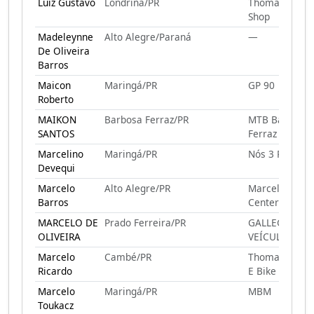
Luiz Gustavo
Londrina/PR
Thomas Bike
Shop
Madeleynne
Alto Alegre/Paraná
—
De Oliveira
Barros
Maicon
Maringá/PR
GP 90
Roberto
MAIKON
Barbosa Ferraz/PR
MTB Barbosa
SANTOS
Ferraz
Marcelino
Maringá/PR
Nós 3 Pebas
Devequi
Marcelo
Alto Alegre/PR
Marcelo Bike
Barros
Center
MARCELO DE
Prado Ferreira/PR
GALLEGO
OLIVEIRA
VEÍCULOS
Marcelo
Cambé/PR
Thomas Skate
Ricardo
E Bike
Marcelo
Maringá/PR
MBM
Toukacz