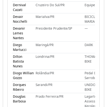
Dernival
Cruzeiro Do Sul/PR
Equipe Cilada
Cazati
Devair
Marialva/PR
BICICLETEIRO
Nocchelli
MARIALVA
Devanir
Presidente Prudente/SP
—
Lemes
Nantes
Diego
Maringá/PR
DARK
Martucci
Dilton
Londrina/PR
THOMAS SKAT
Batista
BIKE
Nunes
Diogo Willian
Rolândia/PR
Pedal Da
Gozzo
Sarroba
Dorques
Sarandi/PR
UNIDOS PELA
Ribeiro
BIKE
Douglas
Prado Ferreira/PR
Lagarto’s Bike
Barbosa
Assessoria
Kerolen