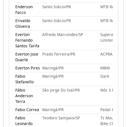
Enderson
Santo Inácio/PR
MTB RAIZES
Facco
Erivaldo
Santo Inácio/PR
MTB RAIZES
Oliveira
Everton
Alfredo Marcondes/SP
Superando
Fernando
Limites
Santos Tarifa
Everton Jose
Prado Ferreira/PR
ACPRAFER
Duarte
Everton Pires
Maringá/PR
MBM
Fabio
Maringá/PR
Dark
Stefanello
Fábio
São Jorge Do Ivaí/PR
Nós 3 Pebas
Anderson
Terra
Fabio Correa
Maringá/PR
Pedal & Gole
Fabio
Teodoro Sampaio/SP
Ts Mountain
Leonardo
Bike Club