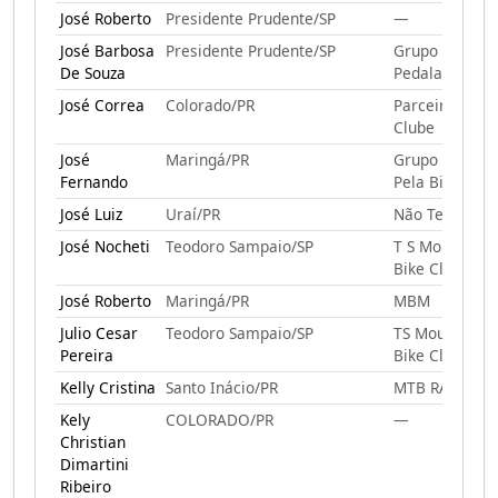
José Roberto
Presidente Prudente/SP
—
José Barbosa
Presidente Prudente/SP
Grupo
De Souza
Pedalada
José Correa
Colorado/PR
Parceiros Bike
Clube
José
Maringá/PR
Grupo Unidos
Fernando
Pela Bike
José Luiz
Uraí/PR
Não Tem
José Nocheti
Teodoro Sampaio/SP
T S Montain
Bike Clube
José Roberto
Maringá/PR
MBM
Julio Cesar
Teodoro Sampaio/SP
TS Mountain
Pereira
Bike Club
Kelly Cristina
Santo Inácio/PR
MTB RAIZES
Kely
COLORADO/PR
—
Christian
Dimartini
Ribeiro