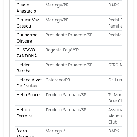
Gisele
Maringá/PR
DARK
Anastácio
Glaucir Vaz
Maringá/PR
Pedal Em
Cassou
Familia
Guilherme
Presidente Prudente/SP
Pedalada
Oliveira
GUSTAVO
Regente Feijó/SP
—
ZANDONÁ
Helder
Presidente Prudente/SP
GIRO MTB
Barcha
Helena Alves
Colorado/PR
Os Lunático
De Freitas
Helio Soares
Teodoro Sampaio/SP
Ts Montain
Bike Club
Helton
Teodoro Sampaio/SP
Associação TS
Ferreira
Mountain Bike
Club
Ícaro
Maringa /
DARK
Marques