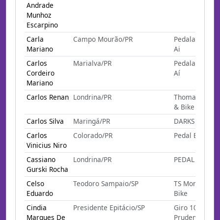
Andrade
Munhoz
Escarpino
Carla
Campo Mourão/PR
Pedalando Por
Mariano
Ai
Carlos
Marialva/PR
Pedalando Por
Cordeiro
Aí
Mariano
Carlos Renan
Londrina/PR
Thomas Skate
& Bike
Carlos Silva
Maringá/PR
DARKS
Carlos
Colorado/PR
Pedal E Beer
Vinicius Niro
Cassiano
Londrina/PR
PEDAL RESERV
Gurski Rocha
Celso
Teodoro Sampaio/SP
TS Montain
Eduardo
Bike
Cindia
Presidente Epitácio/SP
Giro 100k
Marques De
Prudente