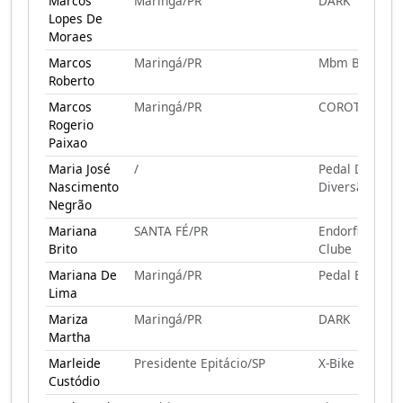
Marcos
Maringá/PR
DARK
Lopes De
Moraes
Marcos
Maringá/PR
Mbm Bikes
Roberto
Marcos
Maringá/PR
COROTE
Rogerio
Paixao
Maria José
/
Pedal Da
Nascimento
Diversão
Negrão
Mariana
SANTA FÉ/PR
Endorfina Ped
Brito
Clube
Mariana De
Maringá/PR
Pedal E Gole
Lima
Mariza
Maringá/PR
DARK
Martha
Marleide
Presidente Epitácio/SP
X-Bike
Custódio