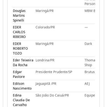
Personal
Douglas
Maringá/PR
MBM BIKERS
Martins
Spinelli
EDER
Colorado/PR
—
CARLOS
RIBEIRO
EDER
Maringá/PR
Dark
ROBERTO
TOZO
Eder Teixeira
Londrina/PR
Thomas Bike
Da Rocha
Shop
Edgar
Presidente Prudente/SP
Brutus Bikers
Pastore
Edilson
Jaguapitã /PR
AEJ
Nascimento
Edina
São João Do Caiuá/PR
Equipe Cilada
Claudia De
Carvalho