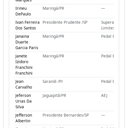
Irineu
Maringá/PR
—
DePaulo
Ivan Ferreira
Presidente Prudente /SP
Superando
Dos Santos
Limites
Janaina
Maringá/PR
Pedal E Gole
Duarte
Garcia Paris
Janete
Maringá/PR
Pedal E Gole
Izidoro
Franchini
Franchini
Jean
Sarandi /Pr
Pedal E Gole
Carvalho
Jeferson
Jaguapitã/PR
AEJ
Urias Da
Silva
Jefferson
Presidente Bernardes/SP
—
Albertin