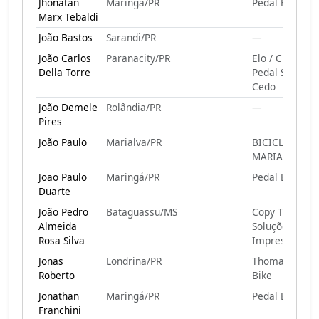
Jhonatan
Maringá/PR
Pedal E Gole
Marx Tebaldi
João Bastos
Sarandi/PR
—
João Carlos
Paranacity/PR
Elo / Cilada /
Della Torre
Pedal Sábado
Cedo
João Demele
Rolândia/PR
—
Pires
João Paulo
Marialva/PR
BICICLETEIRO
MARIALVA
Joao Paulo
Maringá/PR
Pedal E Gole
Duarte
João Pedro
Bataguassu/MS
Copy Tech
Almeida
Soluções Para
Rosa Silva
Impressão
Jonas
Londrina/PR
Thomas Skate
Roberto
Bike
Jonathan
Maringá/PR
Pedal E Gole
Franchini