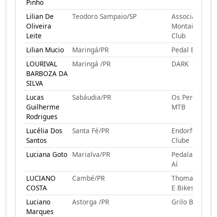
Pinho
Lilian De
Teodoro Sampaio/SP
Associação TS
Oliveira
Montain Bike
Leite
Club
Lilian Mucio
Maringá/PR
Pedal E Gole
LOURIVAL
Maringá /PR
DARK
BARBOZA DA
SILVA
Lucas
Sabáudia/PR
Os Peruíbe
Guilherme
MTB
Rodrigues
Lucélia Dos
Santa Fé/PR
Endorfina Ped
Santos
Clube
Luciana Goto
Marialva/PR
Pedalando Por
Aí
LUCIANO
Cambé/PR
Thomas Skate
COSTA
E Bikes
Luciano
Astorga /PR
Grilo Bike Tee
Marques