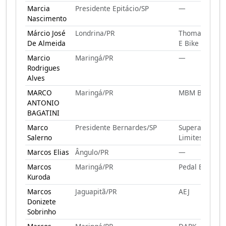
Marcia
Presidente Epitácio/SP
—
Nascimento
Márcio José
Londrina/PR
Thomas Skate
De Almeida
E Bike
Marcio
Maringá/PR
—
Rodrigues
Alves
MARCO
Maringá/PR
MBM Bike
ANTONIO
BAGATINI
Marco
Presidente Bernardes/SP
Superando
Salerno
Limites
Marcos Elias
Ângulo/PR
—
Marcos
Maringá/PR
Pedal E Gole
Kuroda
Marcos
Jaguapitã/PR
AEJ
Donizete
Sobrinho