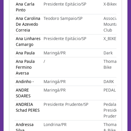
Ana Carla
Presidente Epitácio/SP
X-Bikee
Pinto
Ana Carolina
Teodoro Sampaio/SP
Associação
De Azevedo
Mountain Bike
Correia
Club
Ana Linhares
Presidente Epitácio/SP
X_BIKE
Camargo
Ana Paula
Maringá/PR
Dark
Ana Paula
/
Thomas Skate
Fermino
Bike
Aversa
Andinho -
Maringá/PR
DARK
ANDRE
Maringá/PR
PEDAL E GOLE
SOARES
ANDREIA
Presidente Prudente/SP
Pedalando Por
Schad PERES
Presidente
Prudente - SP
Andressa
Londrina/PR
Thomas Skate
Silva
& Bike