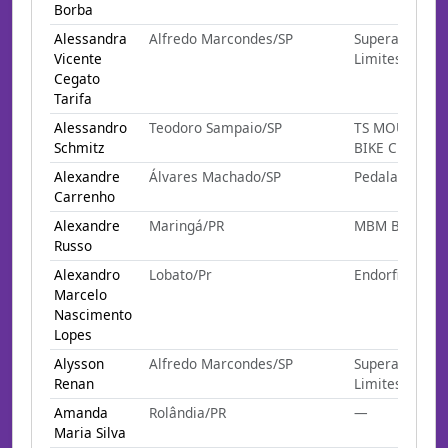
Borba
Alessandra
Alfredo Marcondes/SP
Superando
Vicente
Limites
Cegato
Tarifa
Alessandro
Teodoro Sampaio/SP
TS MOUNTAIN
Schmitz
BIKE CLUB
Alexandre
Álvares Machado/SP
Pedalada
Carrenho
Alexandre
Maringá/PR
MBM BIKERS
Russo
Alexandro
Lobato/Pr
Endorfina
Marcelo
Nascimento
Lopes
Alysson
Alfredo Marcondes/SP
Superando
Renan
Limites
Amanda
Rolândia/PR
—
Maria Silva