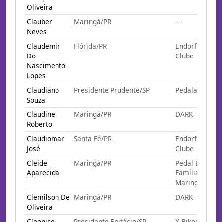
Oliveira
Clauber
Maringá/PR
—
Neves
Claudemir
Flórida/PR
Endorfina Ped
Do
Clube
Nascimento
Lopes
Claudiano
Presidente Prudente/SP
Pedalada Bike
Souza
Claudinei
Maringá/PR
DARK
Roberto
Claudiomar
Santa Fé/PR
Endorfina Ped
José
Clube
Cleide
Maringá/PR
Pedal Em
Aparecida
Família
Maringa
Clemilson De
Maringá/PR
DARK
Oliveira
Cleonice
Presidente Epitácio/SP
X-Bikee