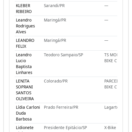
KLEBER
Sarandi/PR
—
RIBEIRO
Leandro
Maringá/PR
—
Rodrigues
Alves
LEANDRO
Maringá/PR
—
FELIX
Leandro
Teodoro Sampaio/SP
TS MONTAIN
Lucio
BIKE CLUBE
Baptista
Linhares
LENITA
Colorado/PR
PARCEIROS
SOPRANI
BIKE CLUBE
SANTOS
OLIVEIRA
Lídia Carloni
Prado Ferreira/PR
Lagarto's Bike
Duda
Barbosa
Lidionete
Presidente Epitácio/SP
X-Bike