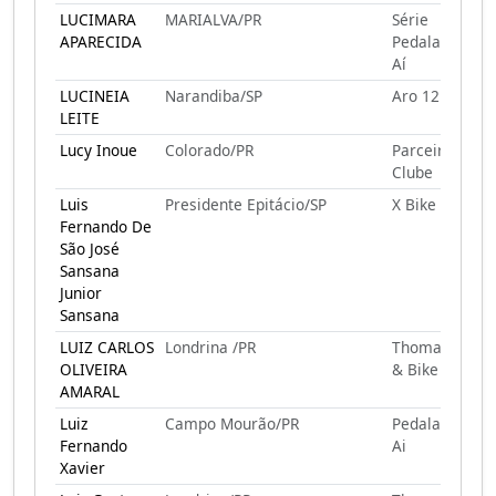
LUCIMARA
MARIALVA/PR
Série
APARECIDA
Pedalando Por
Aí
LUCINEIA
Narandiba/SP
Aro 12
LEITE
Lucy Inoue
Colorado/PR
Parceiros Bike
Clube
Luis
Presidente Epitácio/SP
X Bike
Fernando De
São José
Sansana
Junior
Sansana
LUIZ CARLOS
Londrina /PR
Thomas Skate
OLIVEIRA
& Bike
AMARAL
Luiz
Campo Mourão/PR
Pedalando Por
Fernando
Ai
Xavier