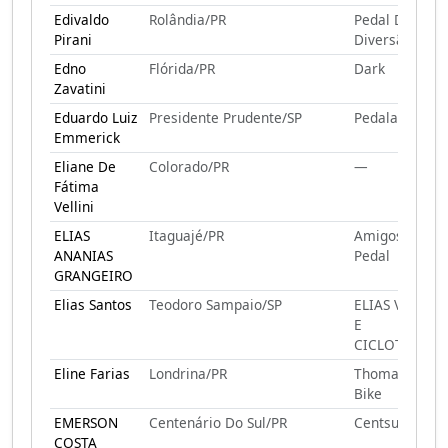
Edivaldo
Rolândia/PR
Pedal Da
Pirani
Diversão
Edno
Flórida/PR
Dark
Zavatini
Eduardo Luiz
Presidente Prudente/SP
Pedalada
Emmerick
Eliane De
Colorado/PR
—
Fátima
Vellini
ELIAS
Itaguajé/PR
Amigos Do
ANANIAS
Pedal
GRANGEIRO
Elias Santos
Teodoro Sampaio/SP
ELIAS VIAGEN
E
CICLOTURISM
Eline Farias
Londrina/PR
Thomas Skate
Bike
EMERSON
Centenário Do Sul/PR
Centsul
COSTA