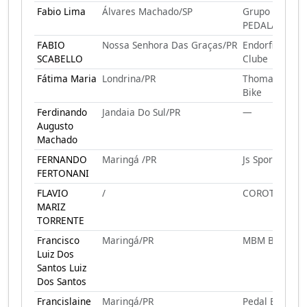
Fabio Lima
Álvares Machado/SP
Grupo
PEDALADA
FABIO
Nossa Senhora Das Graças/PR
Endorfina Ped
SCABELLO
Clube
Fátima Maria
Londrina/PR
Thomas Skate
Bike
Ferdinando
Jandaia Do Sul/PR
—
Augusto
Machado
FERNANDO
Maringá /PR
Js Sport Bike
FERTONANI
FLAVIO
/
COROTE
MARIZ
TORRENTE
Francisco
Maringá/PR
MBM BIKERS
Luiz Dos
Santos Luiz
Dos Santos
Francislaine
Maringá/PR
Pedal E Gole