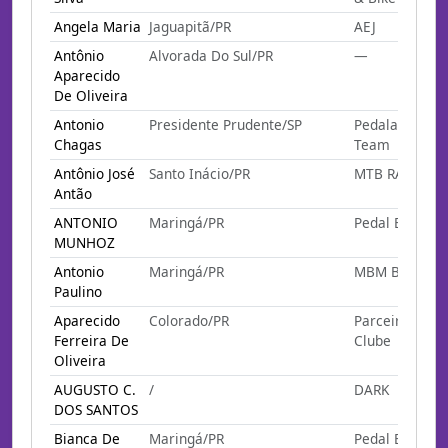
Angela Maria
Jaguapitã/PR
AEJ
Antônio
Alvorada Do Sul/PR
—
Aparecido
De Oliveira
Antonio
Presidente Prudente/SP
Pedalada Bike
Chagas
Team
Antônio José
Santo Inácio/PR
MTB RAIZES
Antão
ANTONIO
Maringá/PR
Pedal E Gole
MUNHOZ
Antonio
Maringá/PR
MBM BIKERS
Paulino
Aparecido
Colorado/PR
Parceiros Bike
Ferreira De
Clube
Oliveira
AUGUSTO C.
/
DARK
DOS SANTOS
Bianca De
Maringá/PR
Pedal E Gole