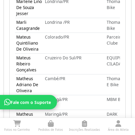
Marlene Lino
Londrina/PR
Thomas Skate
De Souza
Bike
Jesser
Marli
Londrina /PR
Thomas Skate
Casagrande
Bike
Mateus
Colorado/PR
Parceiros Bike
Quintiliano
Clube
De Oliveira
Mateus
Cruzeiro Do Sul/PR
EQUIPE
Ribeiro
CILADA
Gonçalves
Matheus
Cambé/PR
Thomas Skate
Adriano De
E Bike
Oliveira
Matheus
Maringá/PR
MBM Bike
Fale com o Suporte
Capeloto
Matheus
Maringá/PR
DARK
Lennox
Maurício
Londrina/PR
Farid Monst
Fotos no Carrinho
Pedidos de Fotos
Inscrições Realizadas
Área do Atleta
Augusto
Bike