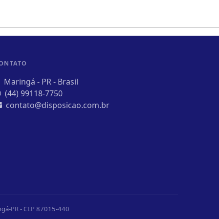
ONTATO
Maringá - PR - Brasil
(44) 99118-7750
contato@disposicao.com.br
ingá-PR - CEP 87015-440