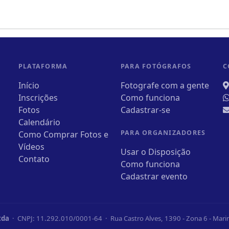
PLATAFORMA
PARA FOTÓGRAFOS
C
Início
Fotografe com a gente
Inscrições
Como funciona
Fotos
Cadastrar-se
Calendário
PARA ORGANIZADORES
Como Comprar Fotos e
Vídeos
Usar o Disposição
Contato
Como funciona
Cadastrar evento
tda
· CNPJ: 11.292.010/0001-64 · Rua Castro Alves, 1390 - Zona 6 - Mar