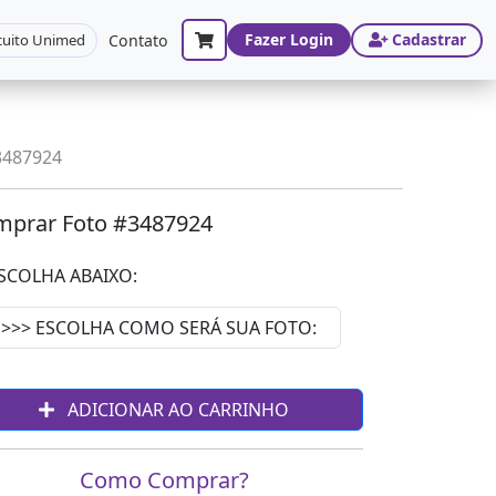
Fazer Login
Cadastrar
cuito Unimed
Contato
3487924
prar Foto #3487924
SCOLHA ABAIXO:
ADICIONAR AO CARRINHO
Como Comprar?