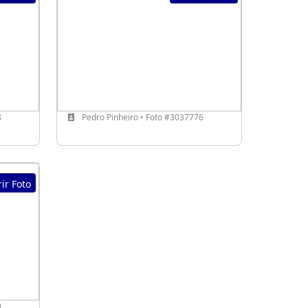
8
Pedro Pinheiro • Foto #3037776
ir Foto
9