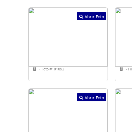
Abrir Foto
• Foto #101093
• F
Abrir Foto