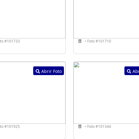
oto #101733
• Foto #101710
Abrir Foto
Abr
oto #101925
• Foto #101344