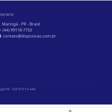
ONTATO
Maringá - PR - Brasil
(44) 99118-7750
contato@disposicao.com.br
ingá-PR - CEP 87015-440