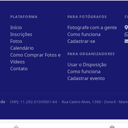
PLATAFORMA
PARA FOTÓGRAFOS
C
Início
Fotografe com a gente
Inscrições
Como funciona
Fotos
Cadastrar-se
Calendário
PARA ORGANIZADORES
Como Comprar Fotos e
Vídeos
Usar o Disposição
Contato
Como funciona
Cadastrar evento
tda
· CNPJ: 11.292.010/0001-64 · Rua Castro Alves, 1390 - Zona 6 - Mar