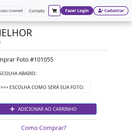
Fazer Login
Cadastrar
cuito Unimed
Contato
MELHOR
5
prar Foto #101055
SCOLHA ABAIXO:
ADICIONAR AO CARRINHO
Como Comprar?