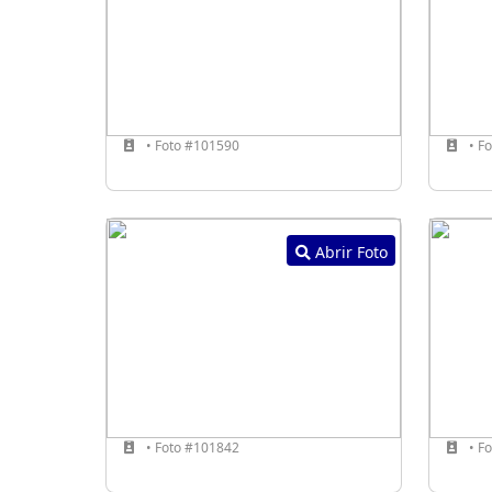
• Foto #101590
• F
Abrir Foto
• Foto #101842
• F