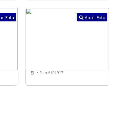
ir Foto
Abrir Foto
• Foto #101917