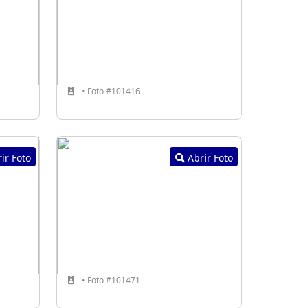
• Foto #101416
ir Foto
Abrir Foto
• Foto #101471