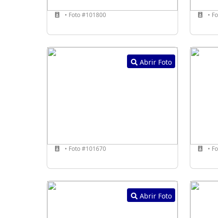
• Foto #101800
• F
Abrir Foto
• Foto #101670
• F
Abrir Foto