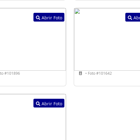
Abrir Foto
Abr
oto #101896
• Foto #101642
Abrir Foto