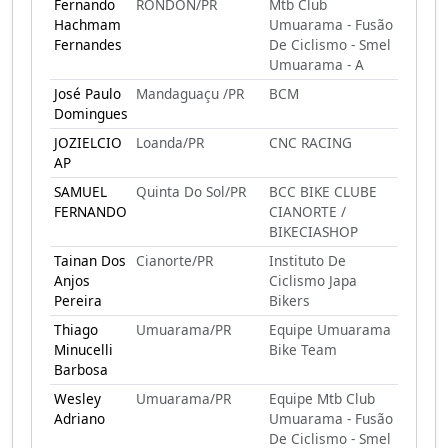
Fernando
RONDON/PR
Mtb Club
Hachmam
Umuarama - Fusão
Fernandes
De Ciclismo - Smel
Umuarama - A
José Paulo
Mandaguaçu /PR
BCM
Domingues
JOZIELCIO
Loanda/PR
CNC RACING
AP
SAMUEL
Quinta Do Sol/PR
BCC BIKE CLUBE
FERNANDO
CIANORTE /
BIKECIASHOP
Tainan Dos
Cianorte/PR
Instituto De
Anjos
Ciclismo Japa
Pereira
Bikers
Thiago
Umuarama/PR
Equipe Umuarama
Minucelli
Bike Team
Barbosa
Wesley
Umuarama/PR
Equipe Mtb Club
Adriano
Umuarama - Fusão
De Ciclismo - Smel