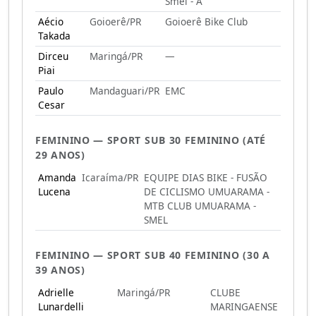
Smel - A
Aécio
Goioerê/PR
Goioerê Bike Club
Takada
Dirceu
Maringá/PR
—
Piai
Paulo
Mandaguari/PR
EMC
Cesar
FEMININO — SPORT SUB 30 FEMININO (ATÉ
29 ANOS)
Amanda
Icaraíma/PR
EQUIPE DIAS BIKE - FUSÃO
Lucena
DE CICLISMO UMUARAMA -
MTB CLUB UMUARAMA -
SMEL
FEMININO — SPORT SUB 40 FEMININO (30 A
39 ANOS)
Adrielle
Maringá/PR
CLUBE
Lunardelli
MARINGAENSE