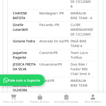
DE CICLISMO
B
CHAYENE
Mandaguari /PR
MARIALVA
BATISTA
BIKE TEAM - A
Giselle
Paicandu /PR
CLUBE
Lunardelli
MARINGAENSE
DE CICLISMO
Gislaine Fodra
Alvorada Do Sul/PR
INGÁ BIKE
TEAM A
Jaqueline
Cianorte/PR
Team Lúcio
Piagente
Troféus
JESSICA FREITA
Umuarama/PR
Dias Bike /
DA SILVA
Fusão/ Mtb
Club/ Smel A
Fale com o Suporte
JESSICA
Japurá/PR
MARIALVA
MICHELE DE
BIKE TEAM
OLIVEIRA
JULIANA THAIS
Cianorte/PR
BCC BIKE
NERY
CLUBE
Fotos no Carrinho
Pedidos de Fotos
Inscrições Realizadas
Área do Atleta