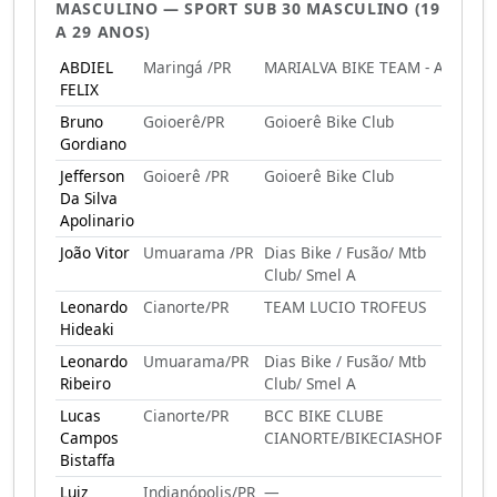
MASCULINO — SPORT SUB 30 MASCULINO (19
A 29 ANOS)
ABDIEL
Maringá /PR
MARIALVA BIKE TEAM - A
FELIX
Bruno
Goioerê/PR
Goioerê Bike Club
Gordiano
Jefferson
Goioerê /PR
Goioerê Bike Club
Da Silva
Apolinario
João Vitor
Umuarama /PR
Dias Bike / Fusão/ Mtb
Club/ Smel A
Leonardo
Cianorte/PR
TEAM LUCIO TROFEUS
Hideaki
Leonardo
Umuarama/PR
Dias Bike / Fusão/ Mtb
Ribeiro
Club/ Smel A
Lucas
Cianorte/PR
BCC BIKE CLUBE
Campos
CIANORTE/BIKECIASHOP
Bistaffa
Luiz
Indianópolis/PR
—