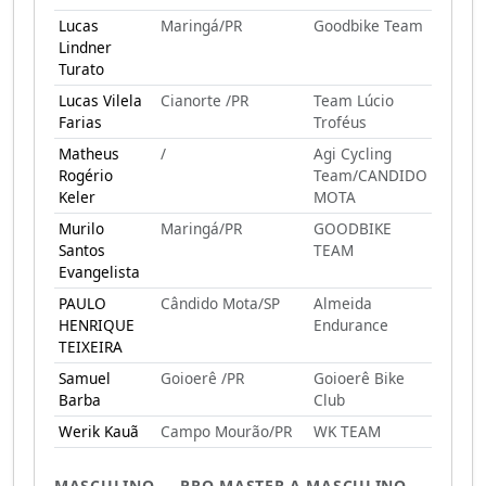
Lucas
Maringá/PR
Goodbike Team
Lindner
Turato
Lucas Vilela
Cianorte /PR
Team Lúcio
Farias
Troféus
Matheus
/
Agi Cycling
Rogério
Team/CANDIDO
Keler
MOTA
Murilo
Maringá/PR
GOODBIKE
Santos
TEAM
Evangelista
PAULO
Cândido Mota/SP
Almeida
HENRIQUE
Endurance
TEIXEIRA
Samuel
Goioerê /PR
Goioerê Bike
Barba
Club
Werik Kauã
Campo Mourão/PR
WK TEAM
MASCULINO — PRO MASTER A MASCULINO