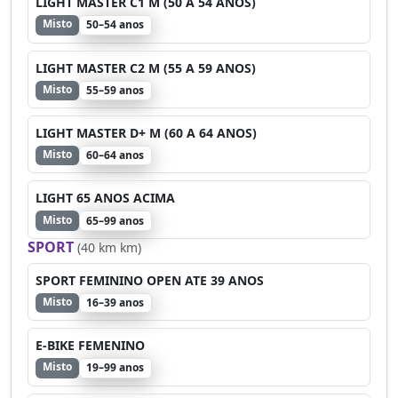
LIGHT MASTER C1 M (50 A 54 ANOS)
Misto
50–54 anos
LIGHT MASTER C2 M (55 A 59 ANOS)
Misto
55–59 anos
LIGHT MASTER D+ M (60 A 64 ANOS)
Misto
60–64 anos
LIGHT 65 ANOS ACIMA
Misto
65–99 anos
SPORT
(40 km km)
SPORT FEMININO OPEN ATE 39 ANOS
Misto
16–39 anos
E-BIKE FEMENINO
Misto
19–99 anos