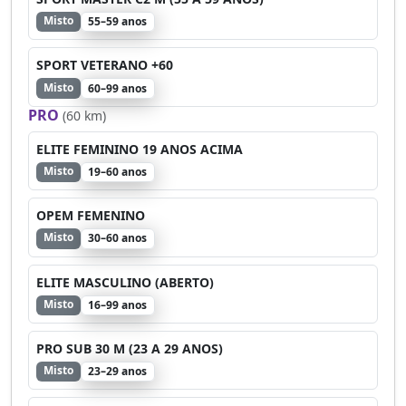
Misto
55–59 anos
SPORT VETERANO +60
Misto
60–99 anos
PRO
(60 km)
ELITE FEMININO 19 ANOS ACIMA
Misto
19–60 anos
OPEM FEMENINO
Misto
30–60 anos
ELITE MASCULINO (ABERTO)
Misto
16–99 anos
PRO SUB 30 M (23 A 29 ANOS)
Misto
23–29 anos