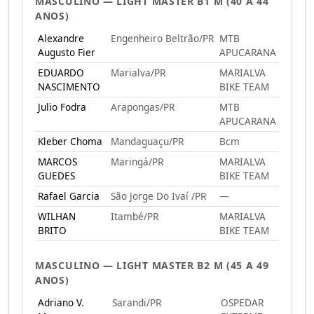
MASCULINO — LIGHT MASTER B1 M (40 A 44
ANOS)
Alexandre
Engenheiro Beltrão/PR
MTB
Augusto Fier
APUCARANA
EDUARDO
Marialva/PR
MARIALVA
NASCIMENTO
BIKE TEAM
Julio Fodra
Arapongas/PR
MTB
APUCARANA
Kleber Choma
Mandaguaçu/PR
Bcm
MARCOS
Maringá/PR
MARIALVA
GUEDES
BIKE TEAM
Rafael Garcia
São Jorge Do Ivaí /PR
—
WILHAN
Itambé/PR
MARIALVA
BRITO
BIKE TEAM
MASCULINO — LIGHT MASTER B2 M (45 A 49
ANOS)
Adriano V.
Sarandi/PR
OSPEDAR