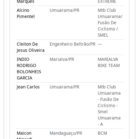
Marques
EXTREME
Alcino
Umuarama/PR
Mtb Club
Pimentel
Umuarama/
Fusão De
Ciclismo /
SMEL
Cleiton De
Engenheiro Beltrão/PR
—
Jesus Oliveira
INDIO
Marialva/PR
MARIALVA
RODRIGO
BIKE TEAM
BOLONHEIS
GARCIA
Jean Carlos
Umuarama/PR
Mtb Club
Umuarama
- Fusão De
Ciclismo -
Smel
Umuarama
- A
Maicon
Mandaguaçu/PR
BCM