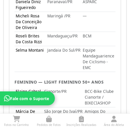
Daniela Diniz
Paranavaí/PR
ASPARC
Figueiredo
Micheli Rosa
Maringá /PR
—
Da Conceição
De Oliveira
Roseli Brites
Mandaguaçu/PR
BCM
Da Costa Rizzi
Selma Montani
Jandaia Do Sul/PR
Equipe
Mandaguarience
De Ciclismo -
EMC
FEMININO — LIGHT FEMININO 50+ ANOS
Elaine Cabral
Cianorte/PR
BCC-Bike Clube
Cianorte /
Fale com o Suporte
BIKECIASHOP
Márcia De
São Jorge Do Ivaí/PR
Amigos Do
Lima Rosada
Pedal Na Terra
Fotos no Carrinho
Pedidos de Fotos
Inscrições Realizadas
Área do Atleta