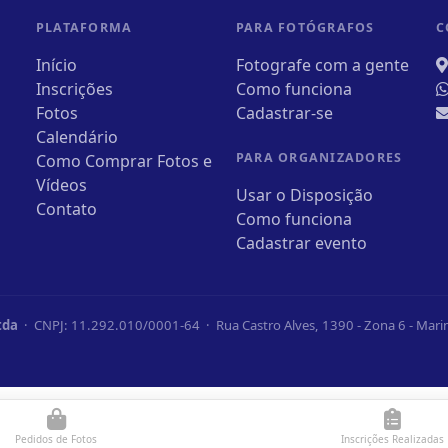
PLATAFORMA
PARA FOTÓGRAFOS
C
Início
Fotografe com a gente
Inscrições
Como funciona
Fotos
Cadastrar-se
Calendário
PARA ORGANIZADORES
Como Comprar Fotos e
Vídeos
Usar o Disposição
Contato
Como funciona
Cadastrar evento
tda
· CNPJ: 11.292.010/0001-64 · Rua Castro Alves, 1390 - Zona 6 - Mar
Pedidos de Fotos
Inscrições Realizadas