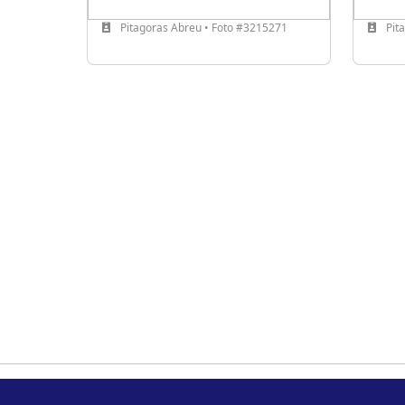
Pitagoras Abreu • Foto #3215271
Pit