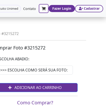
Fazer Login
Cadastrar
cuito Unimed
Contato
o #3215272
prar Foto #3215272
SCOLHA ABAIXO:
ADICIONAR AO CARRINHO
Como Comprar?