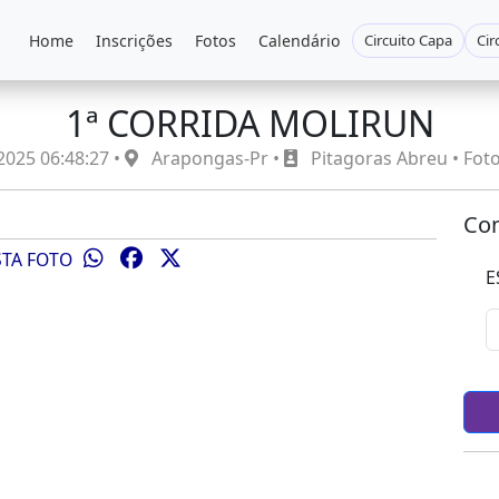
Home
Inscrições
Fotos
Calendário
Circuito Capa
Cir
1ª CORRIDA MOLIRUN
025 06:48:27 •
Arapongas-Pr •
Pitagoras Abreu • Fot
Com
STA FOTO
E