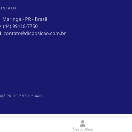
ONTATO
Maringá - PR - Brasil
(44) 99118-7750
contato@disposicao.com.br
ingá-PR - CEP 87015-440
Área do Atleta