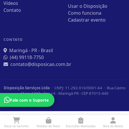
Vídeos
Usar o Disposição
Contato
Como funciona
Cadastrar evento
CONTATO
Maringá - PR - Brasil
(44) 99118-7750
contato@disposicao.com.br
Disposição Serviços Ltda
· CNPJ: 11.292.010/0001-64 · Rua Castro
Alves, 1390 - Zona 6 - Maringá-PR - CEP 87015-440
Fale com o Suporte
Fotos no Carrinho
Pedidos de Fotos
Inscrições Realizadas
Área do Atleta