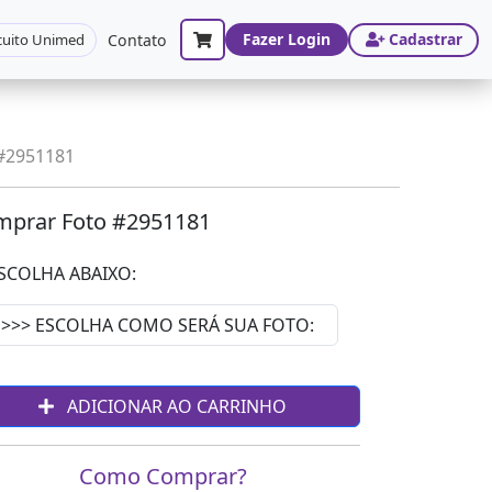
Fazer Login
Cadastrar
cuito Unimed
Contato
 #2951181
prar Foto #2951181
SCOLHA ABAIXO:
ADICIONAR AO CARRINHO
Como Comprar?