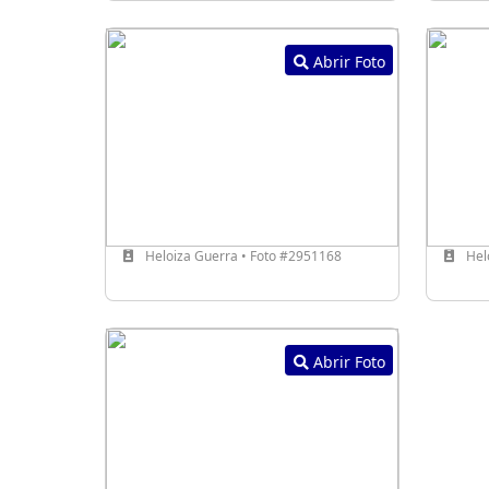
Abrir Foto
Heloiza Guerra • Foto #2951168
Hel
Abrir Foto