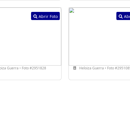
Abrir Foto
Abr
oiza Guerra • Foto #2951828
Heloiza Guerra • Foto #295108