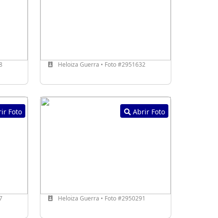
8
Heloiza Guerra • Foto #2951632
ir Foto
Abrir Foto
7
Heloiza Guerra • Foto #2950291