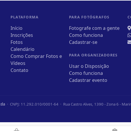
PLATAFORMA
PARA FOTÓGRAFOS
C
Início
Fotografe com a gente
Inscrições
Como funciona
Fotos
Cadastrar-se
Calendário
PARA ORGANIZADORES
Como Comprar Fotos e
Vídeos
Usar o Disposição
Contato
Como funciona
Cadastrar evento
tda
· CNPJ: 11.292.010/0001-64 · Rua Castro Alves, 1390 - Zona 6 - Mar