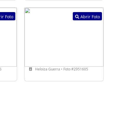
ir Foto
Abrir Foto
5
Heloiza Guerra • Foto #2951605