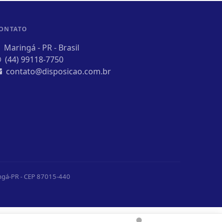
ONTATO
Maringá - PR - Brasil
(44) 99118-7750
contato@disposicao.com.br
ingá-PR - CEP 87015-440