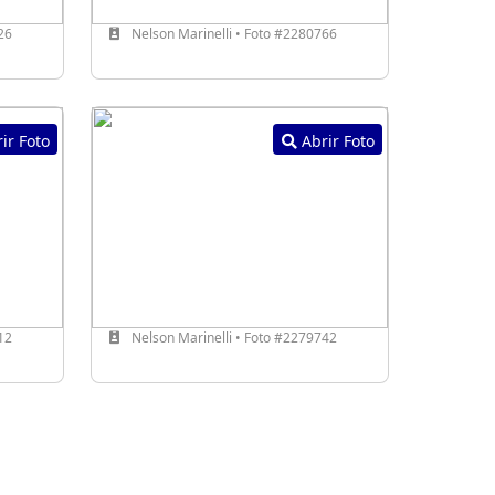
26
Nelson Marinelli • Foto #2280766
ir Foto
Abrir Foto
12
Nelson Marinelli • Foto #2279742