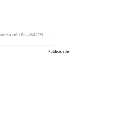
on Marinelli • Foto #2281075
Publicidade