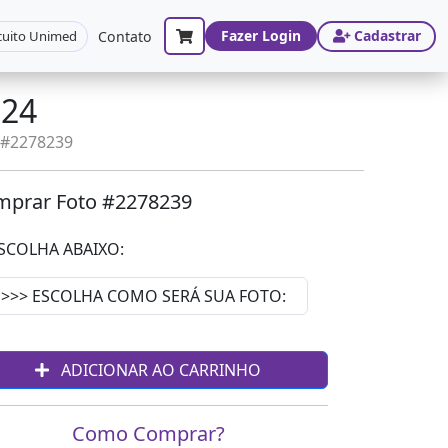
Fazer Login
Cadastrar
cuito Unimed
Contato
024
o #2278239
prar Foto #2278239
SCOLHA ABAIXO:
ADICIONAR AO CARRINHO
Como Comprar?