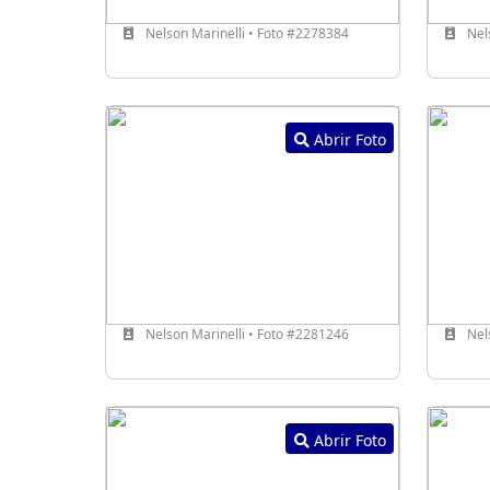
Nelson Marinelli • Foto #2278384
Nels
Abrir Foto
Nelson Marinelli • Foto #2281246
Nels
Abrir Foto