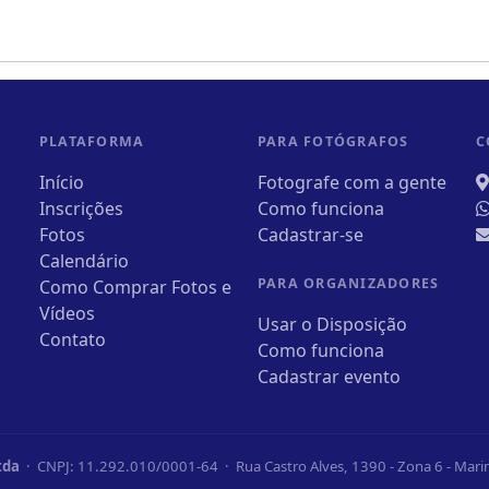
PLATAFORMA
PARA FOTÓGRAFOS
C
Início
Fotografe com a gente
Inscrições
Como funciona
Fotos
Cadastrar-se
Calendário
PARA ORGANIZADORES
Como Comprar Fotos e
Vídeos
Usar o Disposição
Contato
Como funciona
Cadastrar evento
tda
· CNPJ: 11.292.010/0001-64 · Rua Castro Alves, 1390 - Zona 6 - Mar