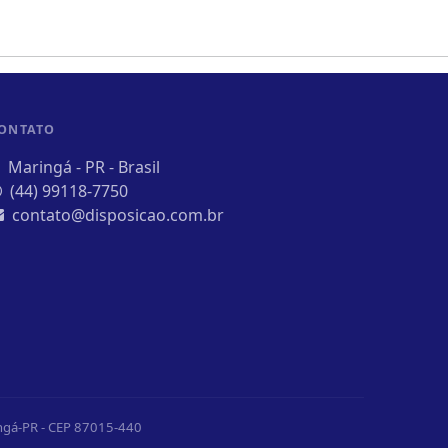
ONTATO
Maringá - PR - Brasil
(44) 99118-7750
contato@disposicao.com.br
ingá-PR - CEP 87015-440