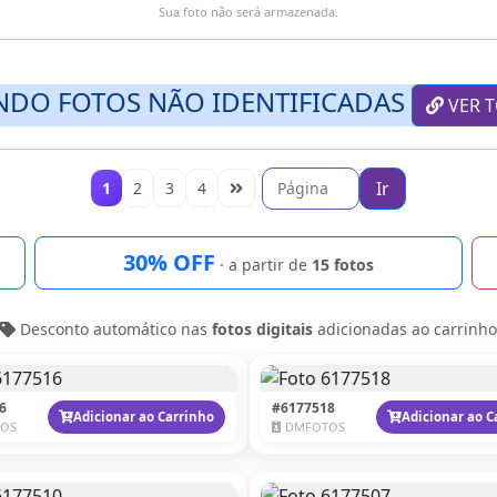
Sua foto não será armazenada.
NDO FOTOS NÃO IDENTIFICADAS
VER T
Ir
1
2
3
4
30% OFF
· a partir de
15 fotos
Desconto automático nas
fotos digitais
adicionadas ao carrinho
6
#6177518
Adicionar ao Carrinho
Adicionar ao C
OS
DMFOTOS