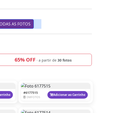
ODAS AS FOTOS
65% OFF
· a partir de
30 fotos
#6177515
arrinho
Adicionar ao Carrinho
DMFOTOS