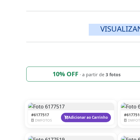
VISUALIZA
10% OFF
· a partir de
3 fotos
#6177517
#617751
Adicionar ao Carrinho
DMFOTOS
DMFOT