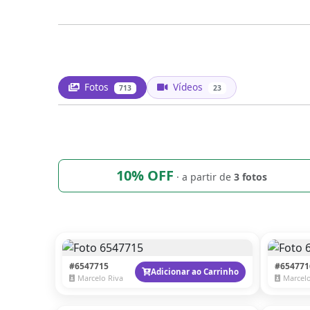
Fotos
Vídeos
713
23
10% OFF
· a partir de
3 fotos
#6547715
#654771
Adicionar ao Carrinho
Marcelo Riva
Marcelo