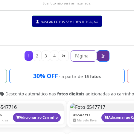
Sua foto não será armazenada.
BUSCAR FOTOS SEM IDENTIFICAÇÃO
Ir
1
2
3
4
30% OFF
· a partir de
15 fotos
Desconto automático nas
fotos digitais
adicionadas ao carrinho
6
#6547717
Adicionar ao Carrinho
Adicionar ao C
 Riva
Marcelo Riva