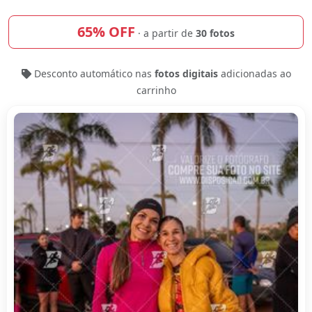
65% OFF
· a partir de
30 fotos
Desconto automático nas
fotos digitais
adicionadas ao
carrinho