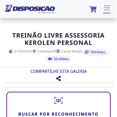
MENU
TREINÃO LIVRE ASSESSORIA
KEROLEN PERSONAL
31/05/2026
Londrina-PR
Cassio Mozer
753 fotos
33 vídeos
COMPARTILHE ESTA GALERIA
BUSCAR POR RECONHECIMENTO