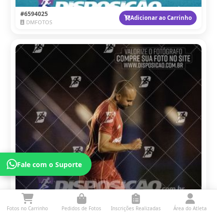
#6594025
Adicionar ao Carrinho
DMFOTOS
Fale com o Suporte
Fotos no Carrinho
Pedidos de Fotos
Inscrições Realizadas
Área do Atleta