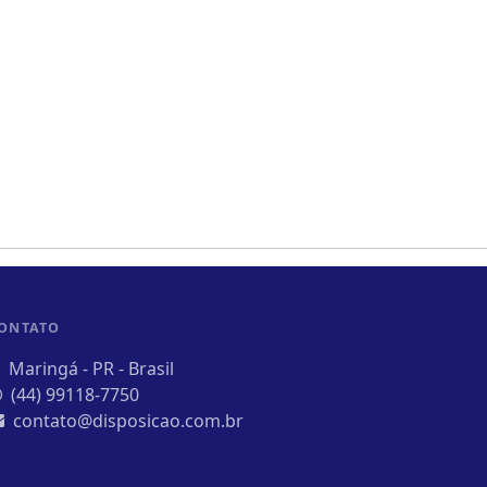
ONTATO
Maringá - PR - Brasil
(44) 99118-7750
contato@disposicao.com.br