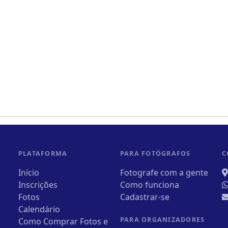
PLATAFORMA
PARA FOTÓGRAFOS
C
Início
Fotografe com a gente
Inscrições
Como funciona
Fotos
Cadastrar-se
Calendário
PARA ORGANIZADORES
Como Comprar Fotos e