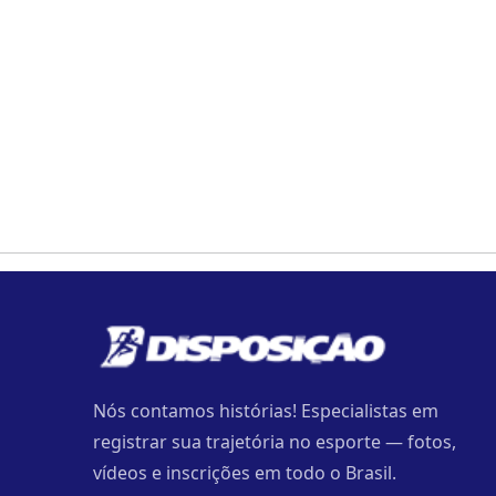
Nós contamos histórias! Especialistas em
registrar sua trajetória no esporte — fotos,
vídeos e inscrições em todo o Brasil.