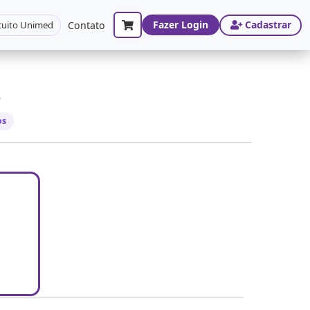
Fazer Login
Cadastrar
cuito Unimed
Contato
S
os