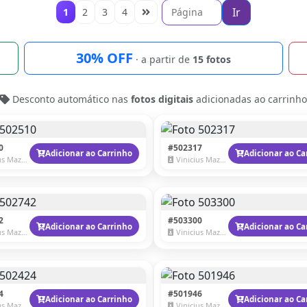
Ir
1
2
3
4
30% OFF
· a partir de
15 fotos
Desconto automático nas
fotos digitais
adicionadas ao carrinho
0
#502317
Adicionar ao Carrinho
Adicionar ao Ca
 Mazzaro
Vinicius Mazzaro
2
#503300
Adicionar ao Carrinho
Adicionar ao Ca
 Mazzaro
Vinicius Mazzaro
4
#501946
Adicionar ao Carrinho
Adicionar ao Ca
 Mazzaro
Vinicius Mazzaro