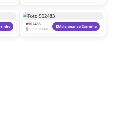
#502483
rrinho
Adicionar ao Carrinho
Vinicius Mazzaro