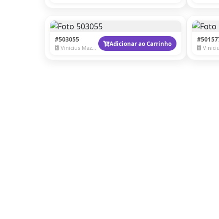
#503055
#50157
Adicionar ao Carrinho
Vinicius Mazzaro
Vinicius