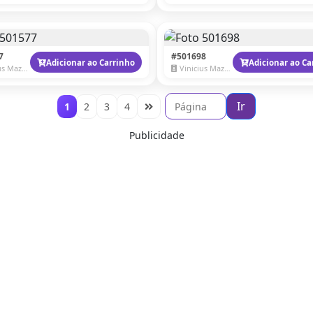
7
#501698
Adicionar ao Carrinho
Adicionar ao Ca
 Mazzaro
Vinicius Mazzaro
Ir
1
2
3
4
Publicidade