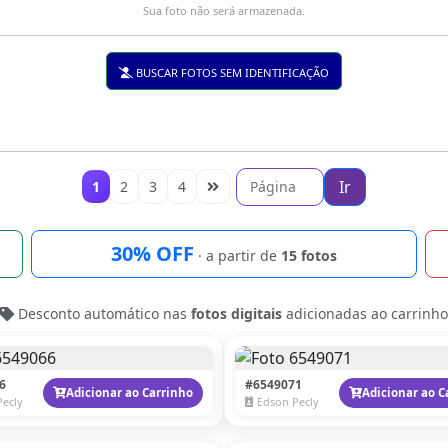
Sua foto não será armazenada.
BUSCAR FOTOS SEM IDENTIFICAÇÃO
Ir
1
2
3
4
30% OFF
· a partir de
15 fotos
Desconto automático nas
fotos digitais
adicionadas ao carrinho
6
#6549071
Adicionar ao Carrinho
Adicionar ao C
Pecly
Edson Pecly