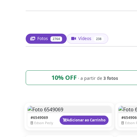
Fotos
Vídeos
2764
238
10% OFF
· a partir de
3 fotos
#6549069
#654906
Adicionar ao Carrinho
Edson Pecly
Edson 