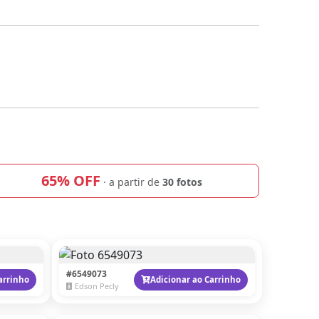
65% OFF
· a partir de
30 fotos
#6549073
arrinho
Adicionar ao Carrinho
Edson Pecly